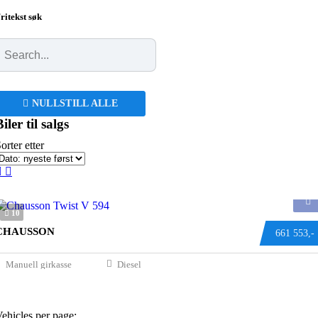
ritekst søk
NULLSTILL ALLE
iler til salgs
orter etter
10
CHAUSSON
661 553,-
Manuell girkasse
Diesel
ehicles per page: