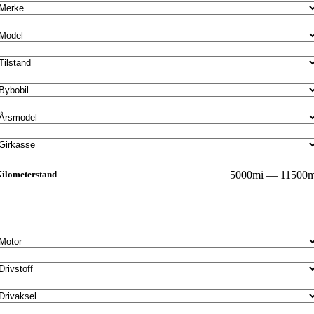
ilometerstand
5000mi — 11500m